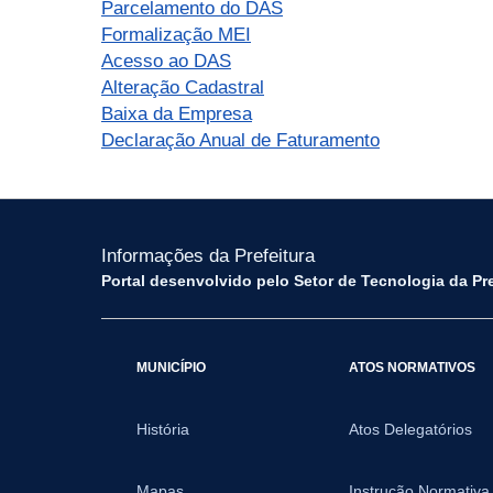
Parcelamento do DAS
Formalização MEI
Acesso ao DAS
Alteração Cadastral
Baixa da Empresa
Declaração Anual de Faturamento
Informações da Prefeitura
Portal desenvolvido pelo Setor de Tecnologia da Pr
MUNICÍPIO
ATOS NORMATIVOS
História
Atos Delegatórios
Mapas
Instrução Normativa