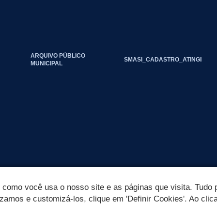
ARQUIVO PÚBLICO
SMASI_CADASTRO_ATINGIDOS_
MUNICIPAL
omo você usa o nosso site e as páginas que visita. Tudo p
izamos e customizá-los, clique em 'Definir Cookies'. Ao clic