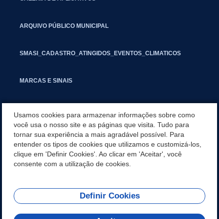
ARQUIVO PÚBLICO MUNICIPAL
SMASI_CADASTRO_ATINGIDOS_EVENTOS_CLIMATICOS
MARCAS E SINAIS
INFORMATIVO PIT
Usamos cookies para armazenar informações sobre como
você usa o nosso site e as páginas que visita. Tudo para
tornar sua experiência a mais agradável possível. Para
SEGUNDA VIA IPTU
entender os tipos de cookies que utilizamos e customizá-los,
clique em 'Definir Cookies'. Ao clicar em 'Aceitar', você
UNIDADES ADMINISTRATIVAS
consente com a utilização de cookies.
Definir Cookies
REDES SOCIAIS