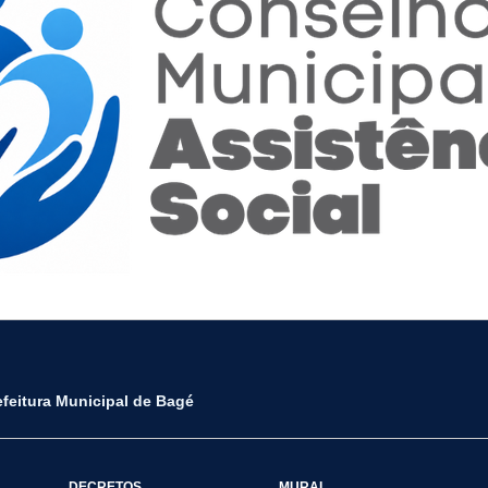
efeitura Municipal de Bagé
DECRETOS
MURAL