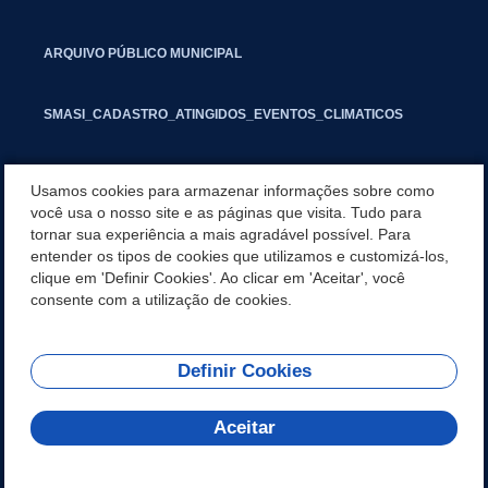
ARQUIVO PÚBLICO MUNICIPAL
SMASI_CADASTRO_ATINGIDOS_EVENTOS_CLIMATICOS
MARCAS E SINAIS
Usamos cookies para armazenar informações sobre como
você usa o nosso site e as páginas que visita. Tudo para
tornar sua experiência a mais agradável possível. Para
INFORMATIVO PIT
entender os tipos de cookies que utilizamos e customizá-los,
clique em 'Definir Cookies'. Ao clicar em 'Aceitar', você
SEGUNDA VIA IPTU
consente com a utilização de cookies.
Definir Cookies
REDES SOCIAIS
Aceitar