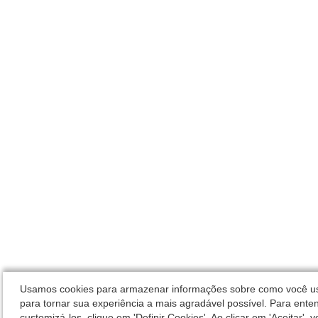
Usamos cookies para armazenar informações sobre como você usa 
para tornar sua experiência a mais agradável possível. Para enten
customizá-los, clique em 'Definir Cookies'. Ao clicar em 'Aceitar',