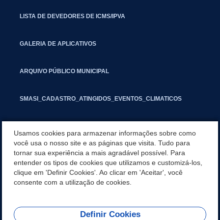
LISTA DE DEVEDORES DE ICMS/IPVA
GALERIA DE APLICATIVOS
ARQUIVO PÚBLICO MUNICIPAL
SMASI_CADASTRO_ATINGIDOS_EVENTOS_CLIMATICOS
MARCAS E SINAIS
Usamos cookies para armazenar informações sobre como
você usa o nosso site e as páginas que visita. Tudo para
tornar sua experiência a mais agradável possível. Para
INFORMATIVO PIT
entender os tipos de cookies que utilizamos e customizá-los,
clique em 'Definir Cookies'. Ao clicar em 'Aceitar', você
SEGUNDA VIA IPTU
consente com a utilização de cookies.
Definir Cookies