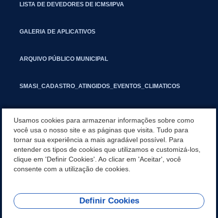
LISTA DE DEVEDORES DE ICMS/IPVA
GALERIA DE APLICATIVOS
ARQUIVO PÚBLICO MUNICIPAL
SMASI_CADASTRO_ATINGIDOS_EVENTOS_CLIMATICOS
MARCAS E SINAIS
Usamos cookies para armazenar informações sobre como
você usa o nosso site e as páginas que visita. Tudo para
tornar sua experiência a mais agradável possível. Para
INFORMATIVO PIT
entender os tipos de cookies que utilizamos e customizá-los,
clique em 'Definir Cookies'. Ao clicar em 'Aceitar', você
SEGUNDA VIA IPTU
consente com a utilização de cookies.
Definir Cookies
REDES SOCIAIS