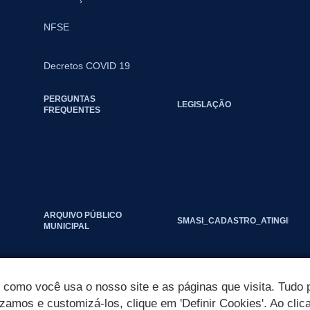
NFSE
Decretos COVID 19
PERGUNTAS
LEGISLAÇÃO
FREQUENTES
ARQUIVO PÚBLICO
SMASI_CADASTRO_ATINGIDOS_
MUNICIPAL
omo você usa o nosso site e as páginas que visita. Tudo p
izamos e customizá-los, clique em 'Definir Cookies'. Ao clic