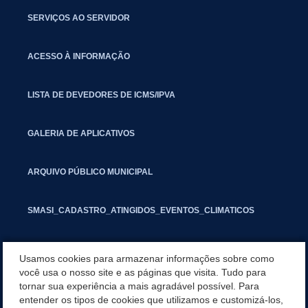
SERVIÇOS AO SERVIDOR
ACESSO À INFORMAÇÃO
LISTA DE DEVEDORES DE ICMS/IPVA
GALERIA DE APLICATIVOS
ARQUIVO PÚBLICO MUNICIPAL
SMASI_CADASTRO_ATINGIDOS_EVENTOS_CLIMATICOS
MARCAS E SINAIS
Usamos cookies para armazenar informações sobre como
você usa o nosso site e as páginas que visita. Tudo para
tornar sua experiência a mais agradável possível. Para
INFORMATIVO PIT
entender os tipos de cookies que utilizamos e customizá-los,