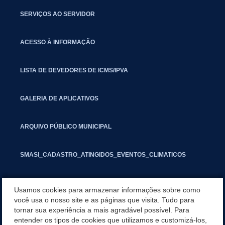
SERVIÇOS AO SERVIDOR
ACESSO À INFORMAÇÃO
LISTA DE DEVEDORES DE ICMS/IPVA
GALERIA DE APLICATIVOS
ARQUIVO PÚBLICO MUNICIPAL
SMASI_CADASTRO_ATINGIDOS_EVENTOS_CLIMATICOS
MARCAS E SINAIS
Usamos cookies para armazenar informações sobre como
você usa o nosso site e as páginas que visita. Tudo para
tornar sua experiência a mais agradável possível. Para
INFORMATIVO PIT
entender os tipos de cookies que utilizamos e customizá-los,