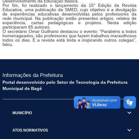
Desenvolvimento da Educação Básica.
Por fim, foi realizado o lançamento da 15° Edição da Revista
Educativa, uma publicação da SMED, cujo objetivo é a divulgação
de experiências educativas desenvolvidas pelos professores da
rede municipal. Na publicação estão presentes artigos, relatos de
experiência, cartas pedagógicas e projetos. Nesta edição
participaram 65 autores.
O secretário Omar Guilhano destacou o evento: “Parabéns a todos
homenageados, são professores que fazem trabalhos maravilhosos
todos os dias. E a revista está linda e inspirando outros colegas”,
falou.
Informações da Prefeitura
Portal desenvolvido pelo Setor de Tecnologia da Prefeitura
Municipal de Bagé
MUNICÍPIO
ATOS NORMATIVOS