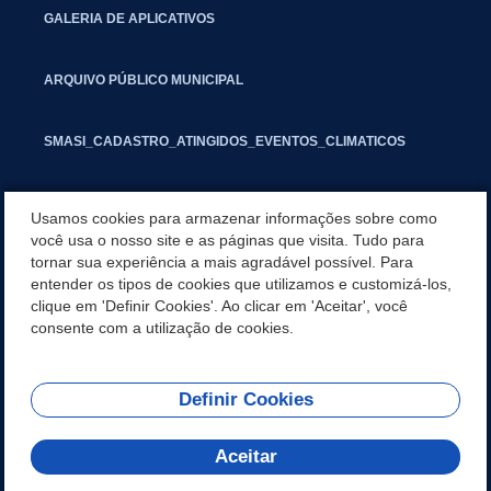
GALERIA DE APLICATIVOS
ARQUIVO PÚBLICO MUNICIPAL
SMASI_CADASTRO_ATINGIDOS_EVENTOS_CLIMATICOS
MARCAS E SINAIS
Usamos cookies para armazenar informações sobre como
você usa o nosso site e as páginas que visita. Tudo para
tornar sua experiência a mais agradável possível. Para
INFORMATIVO PIT
entender os tipos de cookies que utilizamos e customizá-los,
clique em 'Definir Cookies'. Ao clicar em 'Aceitar', você
SEGUNDA VIA IPTU
consente com a utilização de cookies.
Definir Cookies
REDES SOCIAIS
Aceitar