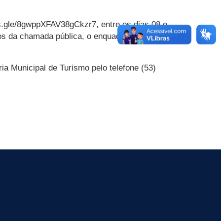
rms.gle/8gwppXFAV38gCkzr7, entre os dias 08 e
itos da chamada pública, o enquadramento no
ria Municipal de Turismo pelo telefone (53)