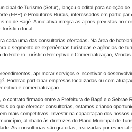
unicipal de Turismo (Setur), lançou o edital para seleção d
 (EPP) e Produtores Rurais, interessados em participar de
smo de Bagé. A iniciativa integra as ações previstas no con
turístico local.
ra cada uma das consultorias ofertadas. Na área de hotelari
ara o segmento de experiências turísticas e agências de tu
 do Roteiro Turístico Receptivo e Comercialização, Vendas 
eendimentos, aprimorar serviços e incentivar o desenvolvim
agé. Poderão participar empresas localizadas ou com atuaçã
eceptivo e comercialização.
, o contrato firmado entre a Prefeitura de Bagé e o Sebrae
 “Mais do que oferecer consultorias, estamos criando oport
em mais competitivos. Investir na capacitação dos nossos e
município, alinhado às diretrizes do Plano Municipal de T
ade. As consultorias são gratuitas, realizadas por especial