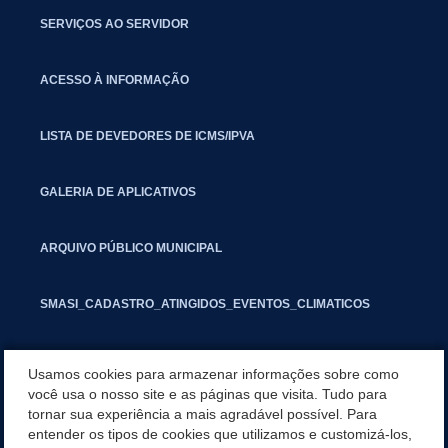
SERVIÇOS AO SERVIDOR
ACESSO À INFORMAÇÃO
LISTA DE DEVEDORES DE ICMS/IPVA
GALERIA DE APLICATIVOS
ARQUIVO PÚBLICO MUNICIPAL
SMASI_CADASTRO_ATINGIDOS_EVENTOS_CLIMATICOS
MARCAS E SINAIS
Usamos cookies para armazenar informações sobre como
você usa o nosso site e as páginas que visita. Tudo para
tornar sua experiência a mais agradável possível. Para
INFORMATIVO PIT
entender os tipos de cookies que utilizamos e customizá-los,