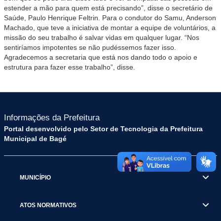
estender a mão para quem está precisando”, disse o secretário de
Saúde, Paulo Henrique Feltrin. Para o condutor do Samu, Anderson
Machado, que teve a iniciativa de montar a equipe de voluntários, a
missão do seu trabalho é salvar vidas em qualquer lugar. “Nos
sentiríamos impotentes se não pudéssemos fazer isso.
Agradecemos a secretaria que está nos dando todo o apoio e
estrutura para fazer esse trabalho”, disse.
Informações da Prefeitura
Portal desenvolvido pelo Setor de Tecnologia da Prefeitura
Municipal de Bagé
MUNICÍPIO
ATOS NORMATIVOS