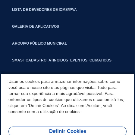
LISTA DE DEVEDORES DE ICMS/IPVA
GALERIA DE APLICATIVOS
ARQUIVO PÚBLICO MUNICIPAL
SMASI_CADASTRO_ATINGIDOS_EVENTOS_CLIMATICOS
MARCAS E SINAIS
Usamos cookies para armazenar informações sobre como
você usa o nosso site e as páginas que visita. Tudo para
tornar sua experiência a mais agradável possível. Para
INFORMATIVO PIT
entender os tipos de cookies que utilizamos e customizá-los,
clique em 'Definir Cookies'. Ao clicar em 'Aceitar', você
SEGUNDA VIA IPTU
consente com a utilização de cookies.
Definir Cookies