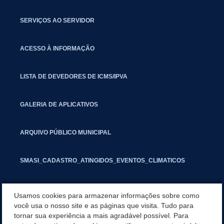
SERVIÇOS AO SERVIDOR
ACESSO À INFORMAÇÃO
LISTA DE DEVEDORES DE ICMS/IPVA
GALERIA DE APLICATIVOS
ARQUIVO PÚBLICO MUNICIPAL
SMASI_CADASTRO_ATINGIDOS_EVENTOS_CLIMATICOS
MARCAS E SINAIS
Usamos cookies para armazenar informações sobre como
você usa o nosso site e as páginas que visita. Tudo para
tornar sua experiência a mais agradável possível. Para
INFORMATIVO PIT