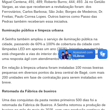
Miguel Centena; 491; 489; Roberto Burns; 444; 493. Já no Getúlio
Vargas, as vias que receberam a revitalização foram: dos
Ferroviários; Carlos Barbosa; São João; Borges de Medeiros; Dr.
Freitas; Paulo Correa Lopes. Outros bairros como Passo das
Pedras também receberam essa iniciativa.
Iluminação pública e limpeza urbana
A Seinfra também ampliou o serviço de iluminação pública na
cidade, passando de 60% a 100% de cobertura da cidade com
lâmpadas LED em apenas um ano (2025). Iniciativa que também
está chegando a vias do interior do município. O setor apresenta
uma resposta ágil com atendimentos em até 24h.
Em relação à limpeza urbana foram instaladas 100 novas lixeiras
pequenas em diversos pontos da área central de Bagé, com mais
200 unidades em fase de contratação para serem instaladas em
breve.
Retomada da Fábrica de bueiros
Uma das conquistas da pasta nestes primeiros 500 dias foi a
retomada da Fábrica de Bueiros. A Seinfra retomou a produção de
bueiros no mês de maio de 2025, com uma produção contínua de