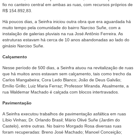
fio no canteiro central em ambas as ruas, com recursos próprios de
R$ 154.892,83.
Há poucos dias, a Seinfra iniciou outra obra que era aguardada há
muito tempo pela comunidade do bairro Narciso Suñe, com a
instalação de galerias pluviais na rua José Antônio Ferreira. As
estruturas estavam há cerca de 10 anos abandonadas ao lado do
ginásio Narciso Suñe.
Calçamento
Nesse período de 500 dias, a Seinfra atuou na revitalização de ruas
que há muitos anos estavam sem calçamento, tais como trecho da
Carlos Mangabeira; Cora Ledo Blanco; João de Deus Galvão;
Emílio Grillo; Luiz Maria Ferraz; Professor Miranda. Atualmente, a
rua Waldemar Machado é calçada com blocos intertravados.
Pavimentação
A Seinfra executou trabalhos de pavimentação asfáltica em ruas
Líbio Vinhas; Dr. Orlando Brasil; Mário Olivé Suñe (Jardim do
Castelo), entre outras. No bairro Morgado Rosa diversas ruas
foram recuperadas: Breno José Machado; Manoel Conceição;