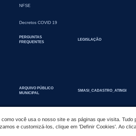
NFSE
Decretos COVID 19
PERGUNTAS
LEGISLAÇÃO
FREQUENTES
ARQUIVO PÚBLICO
SMASI_CADASTRO_ATINGIDOS_
MUNICIPAL
omo você usa o nosso site e as páginas que visita. Tudo p
izamos e customizá-los, clique em 'Definir Cookies'. Ao clic