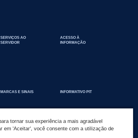
SERVIÇOS AO
ACESSO À
SERVIDOR
INFORMAÇÃO
EVENTOS_CLIMATICOS
MARCAS E SINAIS
INFORMATIVO PIT
ara tornar sua experiência a mais agradável
ar em 'Aceitar', você consente com a utilização de