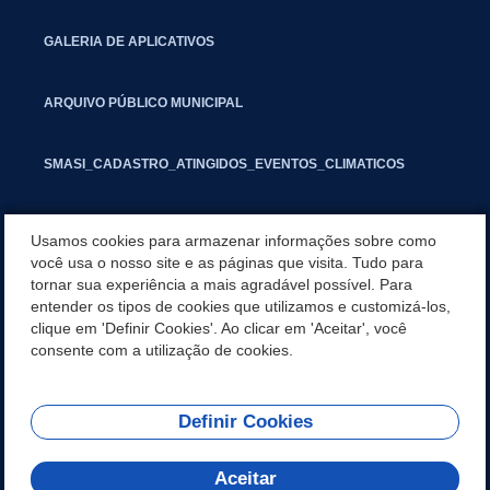
GALERIA DE APLICATIVOS
ARQUIVO PÚBLICO MUNICIPAL
SMASI_CADASTRO_ATINGIDOS_EVENTOS_CLIMATICOS
MARCAS E SINAIS
Usamos cookies para armazenar informações sobre como
você usa o nosso site e as páginas que visita. Tudo para
tornar sua experiência a mais agradável possível. Para
INFORMATIVO PIT
entender os tipos de cookies que utilizamos e customizá-los,
clique em 'Definir Cookies'. Ao clicar em 'Aceitar', você
SEGUNDA VIA IPTU
consente com a utilização de cookies.
Definir Cookies
REDES SOCIAIS
Aceitar