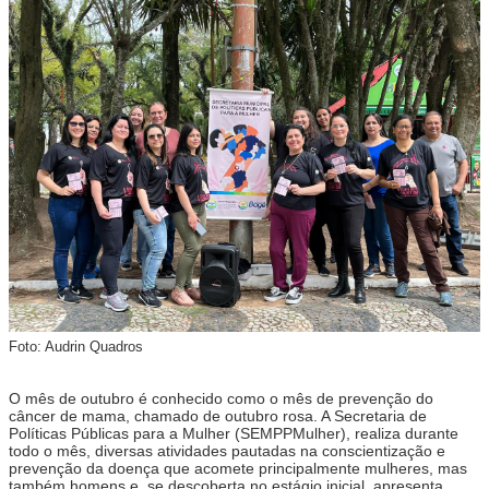
Foto: Audrin Quadros
O mês de outubro é conhecido como o mês de prevenção do
câncer de mama, chamado de outubro rosa. A Secretaria de
Políticas Públicas para a Mulher (SEMPPMulher), realiza durante
todo o mês, diversas atividades pautadas na conscientização e
prevenção da doença que acomete principalmente mulheres, mas
também homens e, se descoberta no estágio inicial, apresenta