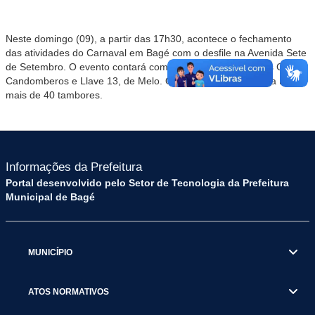
Neste domingo (09), a partir das 17h30, acontece o fechamento
das atividades do Carnaval em Bagé com o desfile na Avenida Sete
de Setembro. O evento contará com a presença dos grupos Grillos
Candomberos e Llave 13, de Melo. O grupo uruguaio trará a Bagé
mais de 40 tambores.
Informações da Prefeitura
Portal desenvolvido pelo Setor de Tecnologia da Prefeitura
Municipal de Bagé
MUNICÍPIO
ATOS NORMATIVOS