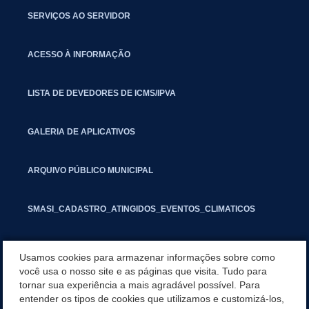
SERVIÇOS AO SERVIDOR
ACESSO À INFORMAÇÃO
LISTA DE DEVEDORES DE ICMS/IPVA
GALERIA DE APLICATIVOS
ARQUIVO PÚBLICO MUNICIPAL
SMASI_CADASTRO_ATINGIDOS_EVENTOS_CLIMATICOS
MARCAS E SINAIS
Usamos cookies para armazenar informações sobre como
você usa o nosso site e as páginas que visita. Tudo para
tornar sua experiência a mais agradável possível. Para
INFORMATIVO PIT
entender os tipos de cookies que utilizamos e customizá-los,