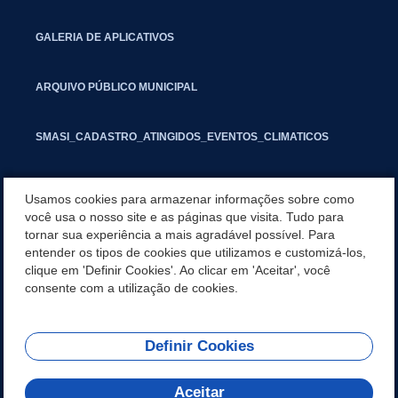
GALERIA DE APLICATIVOS
ARQUIVO PÚBLICO MUNICIPAL
SMASI_CADASTRO_ATINGIDOS_EVENTOS_CLIMATICOS
MARCAS E SINAIS
Usamos cookies para armazenar informações sobre como
você usa o nosso site e as páginas que visita. Tudo para
tornar sua experiência a mais agradável possível. Para
INFORMATIVO PIT
entender os tipos de cookies que utilizamos e customizá-los,
clique em 'Definir Cookies'. Ao clicar em 'Aceitar', você
SEGUNDA VIA IPTU
consente com a utilização de cookies.
Definir Cookies
REDES SOCIAIS
Aceitar