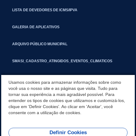
LISTA DE DEVEDORES DE ICMS/IPVA
GALERIA DE APLICATIVOS
ARQUIVO PÚBLICO MUNICIPAL
SMASI_CADASTRO_ATINGIDOS_EVENTOS_CLIMATICOS
MARCAS E SINAIS
Usamos cookies para armazenar informações sobre como
você usa o nosso site e as páginas que visita. Tudo para
tornar sua experiência a mais agradável possível. Para
INFORMATIVO PIT
entender os tipos de cookies que utilizamos e customizá-los,
clique em 'Definir Cookies'. Ao clicar em 'Aceitar', você
SEGUNDA VIA IPTU
consente com a utilização de cookies.
Definir Cookies