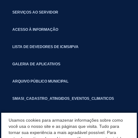
SERVIÇOS AO SERVIDOR
ACESSO À INFORMAÇÃO
LISTA DE DEVEDORES DE ICMS/IPVA
GALERIA DE APLICATIVOS
ARQUIVO PÚBLICO MUNICIPAL
SMASI_CADASTRO_ATINGIDOS_EVENTOS_CLIMATICOS
MARCAS E SINAIS
Usamos cookies para armazenar informações sobre como
você usa o nosso site e as páginas que visita. Tudo para
tornar sua experiência a mais agradável possível. Para
INFORMATIVO PIT