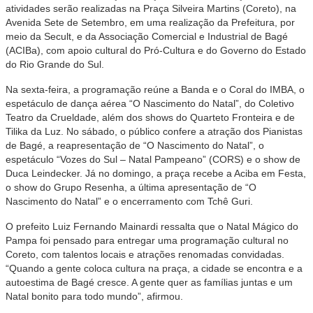
atividades serão realizadas na Praça Silveira Martins (Coreto), na
Avenida Sete de Setembro, em uma realização da Prefeitura, por
meio da Secult, e da Associação Comercial e Industrial de Bagé
(ACIBa), com apoio cultural do Pró-Cultura e do Governo do Estado
do Rio Grande do Sul.
Na sexta-feira, a programação reúne a Banda e o Coral do IMBA, o
espetáculo de dança aérea “O Nascimento do Natal”, do Coletivo
Teatro da Crueldade, além dos shows do Quarteto Fronteira e de
Tilika da Luz. No sábado, o público confere a atração dos Pianistas
de Bagé, a reapresentação de “O Nascimento do Natal”, o
espetáculo “Vozes do Sul – Natal Pampeano” (CORS) e o show de
Duca Leindecker. Já no domingo, a praça recebe a Aciba em Festa,
o show do Grupo Resenha, a última apresentação de “O
Nascimento do Natal” e o encerramento com Tchê Guri.
O prefeito Luiz Fernando Mainardi ressalta que o Natal Mágico do
Pampa foi pensado para entregar uma programação cultural no
Coreto, com talentos locais e atrações renomadas convidadas.
“Quando a gente coloca cultura na praça, a cidade se encontra e a
autoestima de Bagé cresce. A gente quer as famílias juntas e um
Natal bonito para todo mundo”, afirmou.