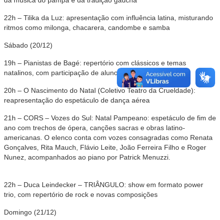
da música do pampa e da tradição gaúcha
22h – Tilika da Luz: apresentação com influência latina, misturando
ritmos como milonga, chacarera, candombe e samba
Sábado (20/12)
19h – Pianistas de Bagé: repertório com clássicos e temas
natalinos, com participação de alunos de piano do IMBA
20h – O Nascimento do Natal (Coletivo Teatro da Crueldade):
reapresentação do espetáculo de dança aérea
21h – CORS – Vozes do Sul: Natal Pampeano: espetáculo de fim de
ano com trechos de ópera, canções sacras e obras latino-
americanas. O elenco conta com vozes consagradas como Renata
Gonçalves, Rita Mauch, Flávio Leite, João Ferreira Filho e Roger
Nunez, acompanhados ao piano por Patrick Menuzzi.
22h – Duca Leindecker – TRIÂNGULO: show em formato power
trio, com repertório de rock e novas composições
Domingo (21/12)