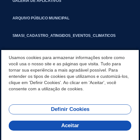
GALERIA DE APLICATIVOS
ARQUIVO PÚBLICO MUNICIPAL
SMASI_CADASTRO_ATINGIDOS_EVENTOS_CLIMATICOS
MARCAS E SINAIS
Usamos cookies para armazenar informações sobre como
você usa o nosso site e as páginas que visita. Tudo para
tornar sua experiência a mais agradável possível. Para
INFORMATIVO PIT
entender os tipos de cookies que utilizamos e customizá-los,
clique em 'Definir Cookies'. Ao clicar em 'Aceitar', você
SEGUNDA VIA IPTU
consente com a utilização de cookies.
Definir Cookies
REDES SOCIAIS
Aceitar