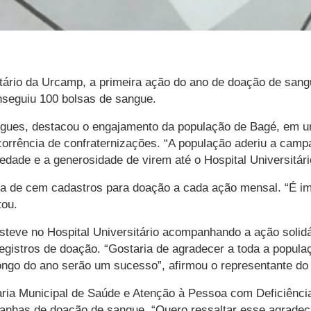
sitário da Urcamp, a primeira ação do ano de doação de sa
seguiu 100 bolsas de sangue.
drigues, destacou o engajamento da população de Bagé, em
ocorrência de confraternizações. “A população aderiu a c
edade e a generosidade de virem até o Hospital Universitár
ta de cem cadastros para doação a cada ação mensal. “É imp
tou.
esteve no Hospital Universitário acompanhando a ação solid
registros de doação. “Gostaria de agradecer a toda a popula
longo do ano serão um sucesso”, afirmou o representante do
aria Municipal de Saúde e Atenção à Pessoa com Deficiênci
anhas de doação de sangue. “Quero ressaltar esse agradeci