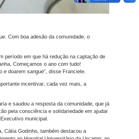
ngue. Com boa adesão da comunidade, o
 um período em que há redução na captação de
ampanha. Começamos o ano com tudo!
io e doarem sangue”, disse Franciele.
ortante incentivar, cada vez mais, a
ária e saudou a resposta da comunidade, que já
ção pela consciência e solidariedade em ajudar
 Executivo municipal.
a, Cátia Godinho, também destacou a
mento ao Hospital Universitário da Urcamp; ao