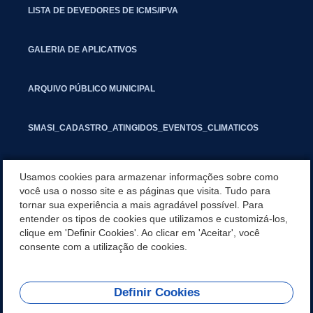
LISTA DE DEVEDORES DE ICMS/IPVA
GALERIA DE APLICATIVOS
ARQUIVO PÚBLICO MUNICIPAL
SMASI_CADASTRO_ATINGIDOS_EVENTOS_CLIMATICOS
MARCAS E SINAIS
Usamos cookies para armazenar informações sobre como
você usa o nosso site e as páginas que visita. Tudo para
tornar sua experiência a mais agradável possível. Para
INFORMATIVO PIT
entender os tipos de cookies que utilizamos e customizá-los,
clique em 'Definir Cookies'. Ao clicar em 'Aceitar', você
SEGUNDA VIA IPTU
consente com a utilização de cookies.
Definir Cookies
REDES SOCIAIS