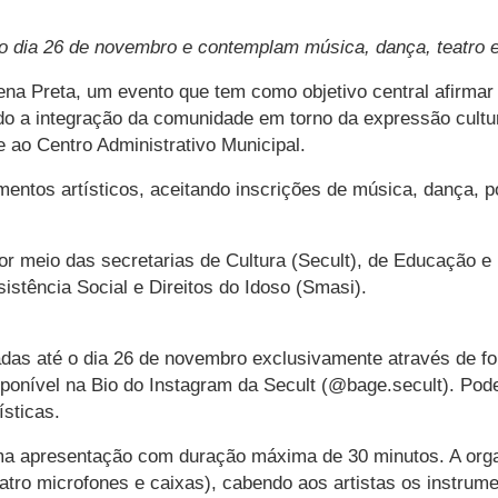
 o dia 26 de novembro e contemplam música, dança, teatro e
ena Preta, um evento que tem como objetivo central afirmar 
do a integração da comunidade em torno da expressão cultur
 ao Centro Administrativo Municipal.
mentos artísticos, aceitando inscrições de música, dança, p
por meio das secretarias de Cultura (Secult), de Educação e
stência Social e Direitos do Idoso (Smasi).
adas até o dia 26 de novembro exclusivamente através de fo
ível na Bio do Instagram da Secult (@bage.secult). Podem 
sticas.
ma apresentação com duração máxima de 30 minutos. A organ
atro microfones e caixas), cabendo aos artistas os instrum