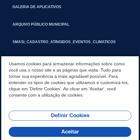
GALERIA DE APLICATIVOS
ARQUIVO PÚBLICO MUNICIPAL
SMASI_CADASTRO_ATINGIDOS_EVENTOS_CLIMATICOS
MARCAS E SINAIS
Usamos cookies para armazenar informações sobre como
você usa o nosso site e as páginas que visita. Tudo para
tornar sua experiência a mais agradável possível. Para
INFORMATIVO PIT
entender os tipos de cookies que utilizamos e customizá-los,
clique em 'Definir Cookies'. Ao clicar em 'Aceitar', você
SEGUNDA VIA IPTU
consente com a utilização de cookies.
Definir Cookies
REDES SOCIAIS
Aceitar