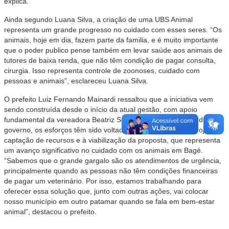
explica.
Ainda segundo Luana Silva, a criação de uma UBS Animal
representa um grande progresso no cuidado com esses seres. “Os
animais, hoje em dia, fazem parte da familia, e é muito importante
que o poder publico pense também em levar saúde aos animais de
tutores de baixa renda, que não têm condição de pagar consulta,
cirurgia. Isso representa controle de zoonoses, cuidado com
pessoas e animais”, esclareceu Luana Silva.
O prefeito Luiz Fernando Mainardi ressaltou que a iniciativa vem
sendo construída desde o início da atual gestão, com apoio
fundamental da vereadora Beatriz Souza. Desde o primeiro dia de
governo, os esforços têm sido voltados à estruturação do projeto, à
captação de recursos e à viabilização da proposta, que representa
um avanço significativo no cuidado com os animais em Bagé.
“Sabemos que o grande gargalo são os atendimentos de urgência,
principalmente quando as pessoas não têm condições financeiras
de pagar um veterinário. Por isso, estamos trabalhando para
oferecer essa solução que, junto com outras ações, vai colocar
nosso município em outro patamar quando se fala em bem-estar
animal”, destacou o prefeito.