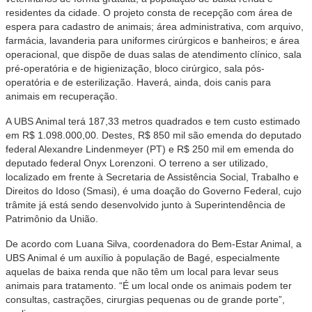
residentes da cidade. O projeto consta de recepção com área de
espera para cadastro de animais; área administrativa, com arquivo,
farmácia, lavanderia para uniformes cirúrgicos e banheiros; e área
operacional, que dispõe de duas salas de atendimento clínico, sala
pré-operatória e de higienização, bloco cirúrgico, sala pós-
operatória e de esterilização. Haverá, ainda, dois canis para
animais em recuperação.
A UBS Animal terá 187,33 metros quadrados e tem custo estimado
em R$ 1.098.000,00. Destes, R$ 850 mil são emenda do deputado
federal Alexandre Lindenmeyer (PT) e R$ 250 mil em emenda do
deputado federal Onyx Lorenzoni. O terreno a ser utilizado,
localizado em frente à Secretaria de Assistência Social, Trabalho e
Direitos do Idoso (Smasi), é uma doação do Governo Federal, cujo
trâmite já está sendo desenvolvido junto à Superintendência de
Patrimônio da União.
De acordo com Luana Silva, coordenadora do Bem-Estar Animal, a
UBS Animal é um auxílio à população de Bagé, especialmente
aquelas de baixa renda que não têm um local para levar seus
animais para tratamento. “É um local onde os animais podem ter
consultas, castrações, cirurgias pequenas ou de grande porte”,