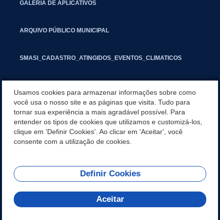
GALERIA DE APLICATIVOS
ARQUIVO PÚBLICO MUNICIPAL
SMASI_CADASTRO_ATINGIDOS_EVENTOS_CLIMATICOS
MARCAS E SINAIS
Usamos cookies para armazenar informações sobre como
você usa o nosso site e as páginas que visita. Tudo para
tornar sua experiência a mais agradável possível. Para
INFORMATIVO PIT
entender os tipos de cookies que utilizamos e customizá-los,
clique em 'Definir Cookies'. Ao clicar em 'Aceitar', você
SEGUNDA VIA IPTU
consente com a utilização de cookies.
Definir Cookies
REDES SOCIAIS
Aceitar