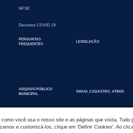
NFSE
Decretos COVID 19
PERGUNTAS
LEGISLAÇÃO
FREQUENTES
ARQUIVO PÚBLICO
SMASI_CADASTRO_ATINGIDOS_
MUNICIPAL
omo você usa o nosso site e as páginas que visita. Tudo p
izamos e customizá-los, clique em 'Definir Cookies'. Ao clic