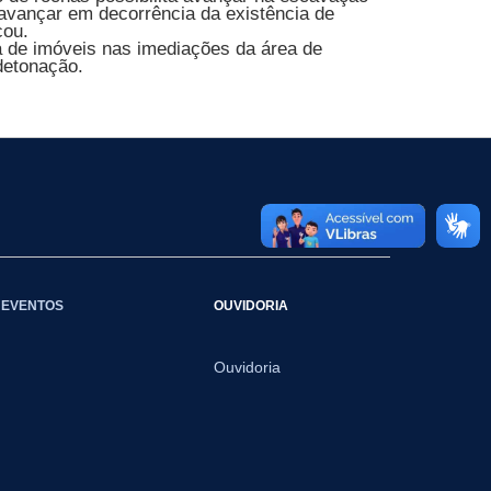
avançar em decorrência da existência de
cou.
 de imóveis nas imediações da área de
detonação.
EVENTOS
OUVIDORIA
Ouvidoria