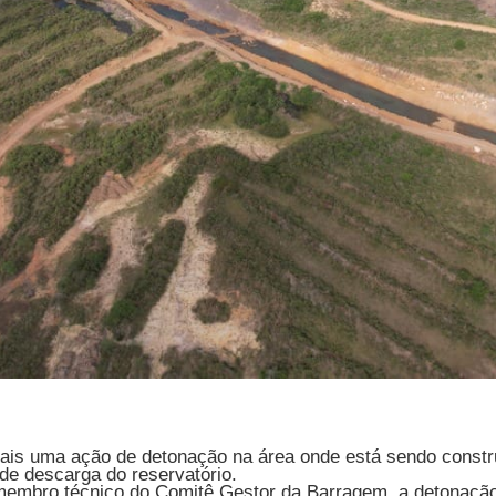
a mais uma ação de detonação na área onde está sendo const
de descarga do reservatório.
 membro técnico do Comitê Gestor da Barragem, a detonação