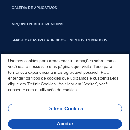
GALERIA DE APLICATIVOS
ARQUIVO PÚBLICO MUNICIPAL
SMASI_CADASTRO_ATINGIDOS_EVENTOS_CLIMATICOS
MARCAS E SINAIS
Usamos cookies para armazenar informações sobre como
você usa o nosso site e as páginas que visita. Tudo para
tornar sua experiência a mais agradável possível. Para
INFORMATIVO PIT
entender os tipos de cookies que utilizamos e customizá-los,
clique em 'Definir Cookies'. Ao clicar em 'Aceitar', você
SEGUNDA VIA IPTU
consente com a utilização de cookies.
Definir Cookies
REDES SOCIAIS
Aceitar