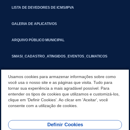
LISTA DE DEVEDORES DE ICMS/IPVA
GALERIA DE APLICATIVOS
ARQUIVO PÚBLICO MUNICIPAL
SMASI_CADASTRO_ATINGIDOS_EVENTOS_CLIMATICOS
MARCAS E SINAIS
Usamos cookies para armazenar informações sobre como
você usa o nosso site e as páginas que visita. Tudo para
tornar sua experiência a mais agradável possível. Para
INFORMATIVO PIT
entender os tipos de cookies que utilizamos e customizá-los,
clique em 'Definir Cookies'. Ao clicar em 'Aceitar', você
SEGUNDA VIA IPTU
consente com a utilização de cookies.
Definir Cookies