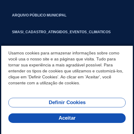
ARQUIVO PÚBLICO MUNICIPAL
SMASI_CADASTRO_ATINGIDOS_EVENTOS_CLIMATICOS
MARCAS E SINAIS
Usamos cookies para armazenar informações sobre como
você usa o nosso site e as páginas que visita. Tudo para
tornar sua experiência a mais agradável possível. Para
INFORMATIVO PIT
entender os tipos de cookies que utilizamos e customizá-los,
clique em 'Definir Cookies'. Ao clicar em 'Aceitar', você
SEGUNDA VIA IPTU
consente com a utilização de cookies.
Definir Cookies
REDES SOCIAIS
Aceitar