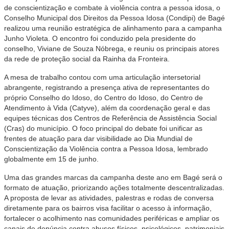
de conscientização e combate à violência contra a pessoa idosa, o
Conselho Municipal dos Direitos da Pessoa Idosa (Condipi) de Bagé
realizou uma reunião estratégica de alinhamento para a campanha
Junho Violeta. O encontro foi conduzido pela presidente do
conselho, Viviane de Souza Nóbrega, e reuniu os principais atores
da rede de proteção social da Rainha da Fronteira.
A mesa de trabalho contou com uma articulação intersetorial
abrangente, registrando a presença ativa de representantes do
próprio Conselho do Idoso, do Centro do Idoso, do Centro de
Atendimento à Vida (Catyve), além da coordenação geral e das
equipes técnicas dos Centros de Referência de Assistência Social
(Cras) do município. O foco principal do debate foi unificar as
frentes de atuação para dar visibilidade ao Dia Mundial de
Conscientização da Violência contra a Pessoa Idosa, lembrado
globalmente em 15 de junho.
Uma das grandes marcas da campanha deste ano em Bagé será o
formato de atuação, priorizando ações totalmente descentralizadas.
A proposta de levar as atividades, palestras e rodas de conversa
diretamente para os bairros visa facilitar o acesso à informação,
fortalecer o acolhimento nas comunidades periféricas e ampliar os
canais de denúncia contra abusos físicos, psicológicos, patrimoniais