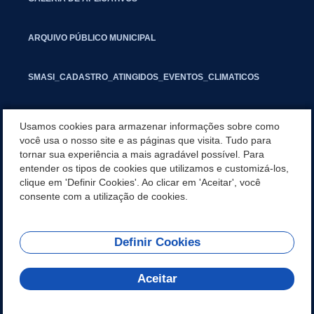
ARQUIVO PÚBLICO MUNICIPAL
SMASI_CADASTRO_ATINGIDOS_EVENTOS_CLIMATICOS
MARCAS E SINAIS
Usamos cookies para armazenar informações sobre como
você usa o nosso site e as páginas que visita. Tudo para
tornar sua experiência a mais agradável possível. Para
INFORMATIVO PIT
entender os tipos de cookies que utilizamos e customizá-los,
clique em 'Definir Cookies'. Ao clicar em 'Aceitar', você
SEGUNDA VIA IPTU
consente com a utilização de cookies.
Definir Cookies
REDES SOCIAIS
Aceitar