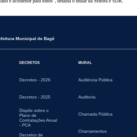
do e acolhedor para todos”, detalha o titular da Seinfra e SDR.
efeitura Municipal de Bagé
DECRETOS
MURAL
Decretos - 2026
Audiência Pública
Decretos - 2025
Auditoria
Dispõe sobre o
Chamada Pública
Plano de
Contratações Anual
- PCA
Chamamentos
Decretos de