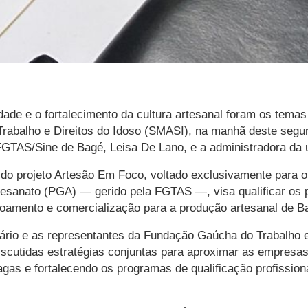
dade e o fortalecimento da cultura artesanal foram os temas
Trabalho e Direitos do Idoso (SMASI), na manhã deste segund
FGTAS/Sine de Bagé, Leisa De Lano, e a administradora da 
 do projeto Artesão Em Foco, voltado exclusivamente para o s
sanato (PGA) — gerido pela FGTAS —, visa qualificar os pro
oamento e comercialização para a produção artesanal de Ba
retário e as representantes da Fundação Gaúcha do Trabalh
discutidas estratégias conjuntas para aproximar as empresa
gas e fortalecendo os programas de qualificação profission