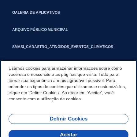
GALERIA DE APLICATIVOS
ARQUIVO PÚBLICO MUNICIPAL
SMASI_CADASTRO_ATINGIDOS_EVENTOS_CLIMATICOS
MARCAS E SINAIS
Usamos cookies para armazenar informações sobre como
você usa o nosso site e as páginas que visita. Tudo para
tornar sua experiência a mais agradável possível. Para
INFORMATIVO PIT
entender os tipos de cookies que utilizamos e customizá-los,
clique em 'Definir Cookies'. Ao clicar em 'Aceitar', você
SEGUNDA VIA IPTU
consente com a utilização de cookies.
Definir Cookies
REDES SOCIAIS
Aceitar