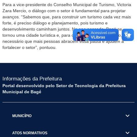
Para a vice-presidente do Conselho Municipal de Turismo, Victoria
Zara Mercio, o diálogo com o setor é fundamental para projetar
avanços. “Sabemos que, para construir um turismo cada vez mais
forte, é preciso diálogo e planejamento, pois turismo e
desenvolvimento caminham juntos. No ano passado, Bagé se
tornou uma cidade turística e, para consolidar esse processo, é
necessário que mais pessoas abracem essa pauta e ajudem a
fortalecer o setor”, pontuou.
Informações da Prefeitura
Portal desenvolvido pelo Setor de Tecnologia da Prefeitura
Municipal de Bagé
MUNICÍPIO
ATOS NORMATIVOS