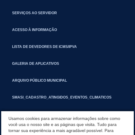
SERVIÇOS AO SERVIDOR
ACESSO À INFORMAÇÃO
LISTA DE DEVEDORES DE ICMS/IPVA
GALERIA DE APLICATIVOS
ARQUIVO PÚBLICO MUNICIPAL
SMASI_CADASTRO_ATINGIDOS_EVENTOS_CLIMATICOS
MARCAS E SINAIS
Usamos cookies para armazenar informações sobre como
você usa o nosso site e as páginas que visita. Tudo para
tornar sua experiência a mais agradável possível. Para
INFORMATIVO PIT