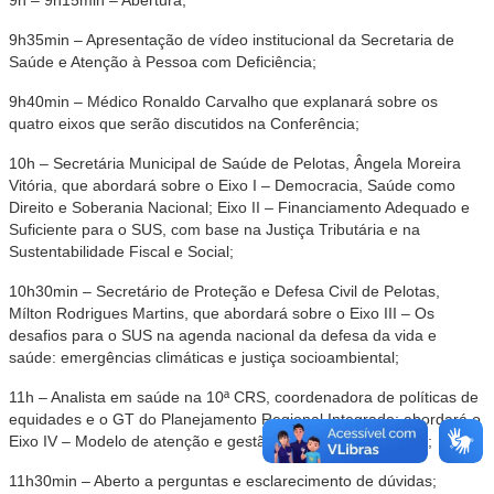
9h – 9h15min – Abertura;
9h35min – Apresentação de vídeo institucional da Secretaria de
Saúde e Atenção à Pessoa com Deficiência;
9h40min – Médico Ronaldo Carvalho que explanará sobre os
quatro eixos que serão discutidos na Conferência;
10h – Secretária Municipal de Saúde de Pelotas, Ângela Moreira
Vitória, que abordará sobre o Eixo I – Democracia, Saúde como
Direito e Soberania Nacional; Eixo II – Financiamento Adequado e
Suficiente para o SUS, com base na Justiça Tributária e na
Sustentabilidade Fiscal e Social;
10h30min – Secretário de Proteção e Defesa Civil de Pelotas,
Mílton Rodrigues Martins, que abordará sobre o Eixo III – Os
desafios para o SUS na agenda nacional da defesa da vida e
saúde: emergências climáticas e justiça socioambiental;
11h – Analista em saúde na 10ª CRS, coordenadora de políticas de
equidades e o GT do Planejamento Regional Integrado; abordará o
Eixo IV – Modelo de atenção e gestão, territórios integrados;
11h30min – Aberto a perguntas e esclarecimento de dúvidas;