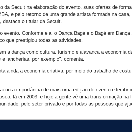
ão da Secult na elaboração do evento, suas ofertas de form
BA, e pelo retorno de uma grande artista formada na casa
 destaca o titular da Secult.
va o evento. Conforme ela, o Dança Bagé e o Bagé em Danç
co que prestigiou todas as atividades.
cem a dança como cultura, turismo e alavanca a economia da
 e lancherias, por exemplo”, comenta.
 ainda a economia criativa, por meio do trabalho de costur
tacou a importância de mais uma edição do evento e lembr
co, lá em 2003, e hoje a gente vê uma transformação na f
nidade, pelo setor privado e por todas as pessoas que aju