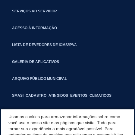
SERVIÇOS AO SERVIDOR
ACESSO À INFORMAÇÃO
LISTA DE DEVEDORES DE ICMS/IPVA
GALERIA DE APLICATIVOS
ARQUIVO PÚBLICO MUNICIPAL
SMASI_CADASTRO_ATINGIDOS_EVENTOS_CLIMATICOS
MARCAS E SINAIS
Usamos cookies para armazenar informações sobre como
você usa o nosso site e as páginas que visita. Tudo para
tornar sua experiência a mais agradável possível. Para
INFORMATIVO PIT
entender os tipos de cookies que utilizamos e customizá-los,