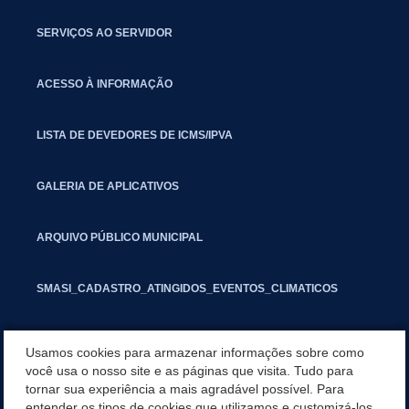
SERVIÇOS AO SERVIDOR
ACESSO À INFORMAÇÃO
LISTA DE DEVEDORES DE ICMS/IPVA
GALERIA DE APLICATIVOS
ARQUIVO PÚBLICO MUNICIPAL
SMASI_CADASTRO_ATINGIDOS_EVENTOS_CLIMATICOS
MARCAS E SINAIS
Usamos cookies para armazenar informações sobre como
você usa o nosso site e as páginas que visita. Tudo para
tornar sua experiência a mais agradável possível. Para
INFORMATIVO PIT
entender os tipos de cookies que utilizamos e customizá-los,