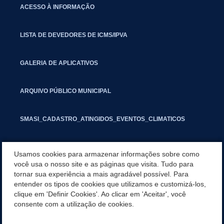
ACESSO À INFORMAÇÃO
LISTA DE DEVEDORES DE ICMS/IPVA
GALERIA DE APLICATIVOS
ARQUIVO PÚBLICO MUNICIPAL
SMASI_CADASTRO_ATINGIDOS_EVENTOS_CLIMATICOS
MARCAS E SINAIS
Usamos cookies para armazenar informações sobre como
você usa o nosso site e as páginas que visita. Tudo para
tornar sua experiência a mais agradável possível. Para
INFORMATIVO PIT
entender os tipos de cookies que utilizamos e customizá-los,
clique em 'Definir Cookies'. Ao clicar em 'Aceitar', você
SEGUNDA VIA IPTU
consente com a utilização de cookies.