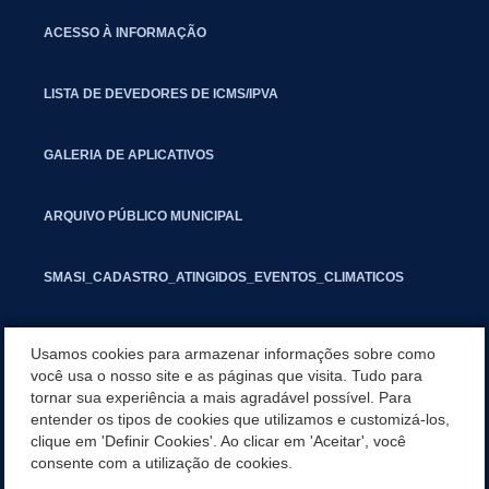
ACESSO À INFORMAÇÃO
LISTA DE DEVEDORES DE ICMS/IPVA
GALERIA DE APLICATIVOS
ARQUIVO PÚBLICO MUNICIPAL
SMASI_CADASTRO_ATINGIDOS_EVENTOS_CLIMATICOS
MARCAS E SINAIS
Usamos cookies para armazenar informações sobre como
você usa o nosso site e as páginas que visita. Tudo para
tornar sua experiência a mais agradável possível. Para
INFORMATIVO PIT
entender os tipos de cookies que utilizamos e customizá-los,
clique em 'Definir Cookies'. Ao clicar em 'Aceitar', você
SEGUNDA VIA IPTU
consente com a utilização de cookies.