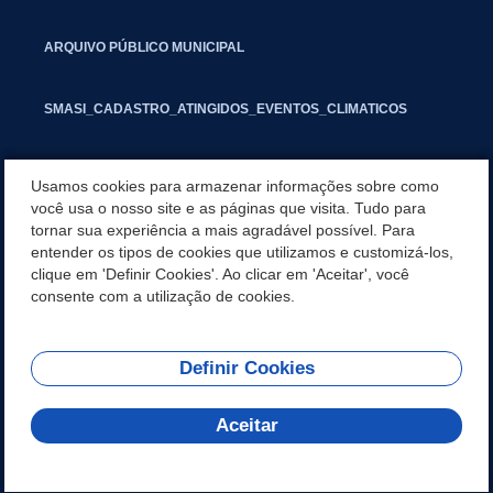
ARQUIVO PÚBLICO MUNICIPAL
SMASI_CADASTRO_ATINGIDOS_EVENTOS_CLIMATICOS
MARCAS E SINAIS
Usamos cookies para armazenar informações sobre como
você usa o nosso site e as páginas que visita. Tudo para
tornar sua experiência a mais agradável possível. Para
INFORMATIVO PIT
entender os tipos de cookies que utilizamos e customizá-los,
clique em 'Definir Cookies'. Ao clicar em 'Aceitar', você
SEGUNDA VIA IPTU
consente com a utilização de cookies.
Definir Cookies
REDES SOCIAIS
Aceitar