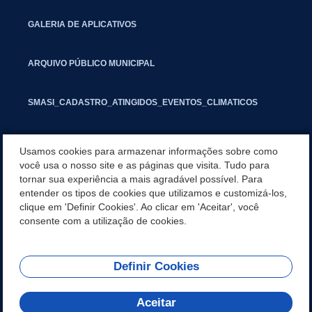
GALERIA DE APLICATIVOS
ARQUIVO PÚBLICO MUNICIPAL
SMASI_CADASTRO_ATINGIDOS_EVENTOS_CLIMATICOS
MARCAS E SINAIS
Usamos cookies para armazenar informações sobre como
você usa o nosso site e as páginas que visita. Tudo para
tornar sua experiência a mais agradável possível. Para
INFORMATIVO PIT
entender os tipos de cookies que utilizamos e customizá-los,
clique em 'Definir Cookies'. Ao clicar em 'Aceitar', você
SEGUNDA VIA IPTU
consente com a utilização de cookies.
Definir Cookies
REDES SOCIAIS
Aceitar