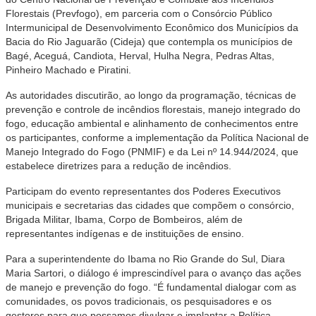
Florestais (Prevfogo), em parceria com o Consórcio Público
Intermunicipal de Desenvolvimento Econômico dos Municípios da
Bacia do Rio Jaguarão (Cideja) que contempla os municípios de
Bagé, Aceguá, Candiota, Herval, Hulha Negra, Pedras Altas,
Pinheiro Machado e Piratini.
As autoridades discutirão, ao longo da programação, técnicas de
prevenção e controle de incêndios florestais, manejo integrado do
fogo, educação ambiental e alinhamento de conhecimentos entre
os participantes, conforme a implementação da Política Nacional de
Manejo Integrado do Fogo (PNMIF) e da Lei nº 14.944/2024, que
estabelece diretrizes para a redução de incêndios.
Participam do evento representantes dos Poderes Executivos
municipais e secretarias das cidades que compõem o consórcio,
Brigada Militar, Ibama, Corpo de Bombeiros, além de
representantes indígenas e de instituições de ensino.
Para a superintendente do Ibama no Rio Grande do Sul, Diara
Maria Sartori, o diálogo é imprescindível para o avanço das ações
de manejo e prevenção do fogo. “É fundamental dialogar com as
comunidades, os povos tradicionais, os pesquisadores e os
gestores para que possamos divulgar e implantar a Política