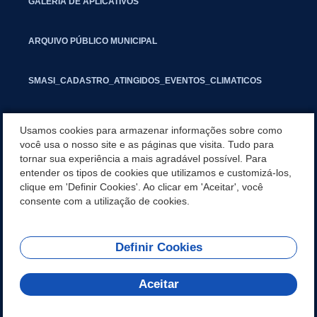
GALERIA DE APLICATIVOS
ARQUIVO PÚBLICO MUNICIPAL
SMASI_CADASTRO_ATINGIDOS_EVENTOS_CLIMATICOS
MARCAS E SINAIS
Usamos cookies para armazenar informações sobre como
você usa o nosso site e as páginas que visita. Tudo para
tornar sua experiência a mais agradável possível. Para
INFORMATIVO PIT
entender os tipos de cookies que utilizamos e customizá-los,
clique em 'Definir Cookies'. Ao clicar em 'Aceitar', você
SEGUNDA VIA IPTU
consente com a utilização de cookies.
Definir Cookies
REDES SOCIAIS
Aceitar