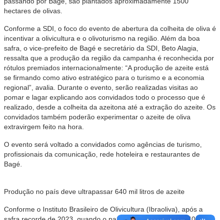
passando por Bagé, são plantados aproximadamente 1500
hectares de olivas.
Conforme a SDI, o foco do evento de abertura da colheita de oliva é
incentivar a olivicultura e o olivoturismo na região. Além da boa
safra, o vice-prefeito de Bagé e secretário da SDI, Beto Alagia,
ressalta que a produção da região da campanha é reconhecida por
rótulos premiados internacionalmente: “A produção de azeite está
se firmando como ativo estratégico para o turismo e a economia
regional”, avalia. Durante o evento, serão realizadas visitas ao
pomar e lagar explicando aos convidados todo o processo que é
realizado, desde a colheita da azeitona até a extração do azeite. Os
convidados também poderão experimentar o azeite de oliva
extravirgem feito na hora.
O evento será voltado a convidados como agências de turismo,
profissionais da comunicação, rede hoteleira e restaurantes de
Bagé.
Produção no país deve ultrapassar 640 mil litros de azeite
Conforme o Instituto Brasileiro de Olivicultura (Ibraoliva), após a
safra recorde de 2023, quando o país atingiu a marca de 640 mil